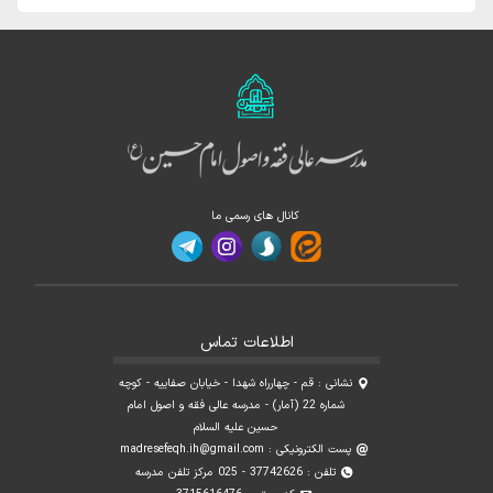
کانال های رسمی ما
اطلاعات تماس
نشانی : قم - چهارراه شهدا - خیابان صفاییه - کوچه
شماره 22 (آمار) - مدرسه عالی فقه و اصول امام
حسین علیه السلام
پست الکترونیکی :
madresefeqh.ih@gmail.com
تلفن : 37742626 - 025 مرکز تلفن مدرسه