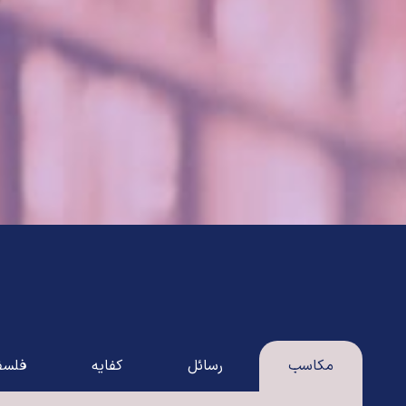
مکاسب
رسائل
کفایه
فلسف