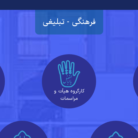
فرهنگی - تبلیغی
کارگروه هیأت و
مراسمات