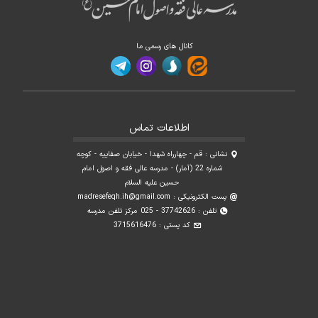
کانال های رسمی ما
اطلاعات تماس
نشانی : قم - چهارراه شهدا - خیابان صفاییه - کوچه
شماره 22 (آمار) - مدرسه عالی فقه و اصول امام
حسین علیه السلام
پست الکترونیکی :
madresefeqh.ih@gmail.com
تلفن : 37742626 - 025 مرکز تلفن مدرسه
کد پستی : 3715616476