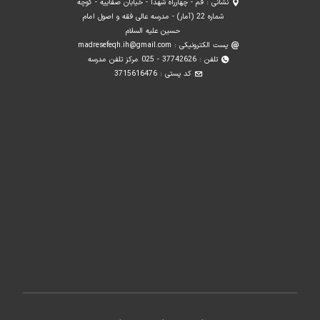
نشانی : قم - چهارراه شهدا - خیابان صفاییه - کوچه
شماره 22 (آمار) - مدرسه عالی فقه و اصول امام
حسین علیه السلام
پست الکترونیکی :
madresefeqh.ih@gmail.com
تلفن : 37742626 - 025 مرکز تلفن مدرسه
کد پستی : 3715616476