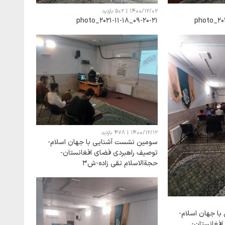
1400/12/02
|
502 بازدید
photo_۲۰۲۱-۱۱-۱۸_۰۹-۲۰-۲۱
photo_۲۰۲
1400/12/12
|
478 بازدید
سومین نشست آشنایی با جهان اسلام-
توصیف راهبردی فضای افغانستان-
حجةالاسلام تقی زاده-ش3
ا جهان اسلام-
فغانستان-