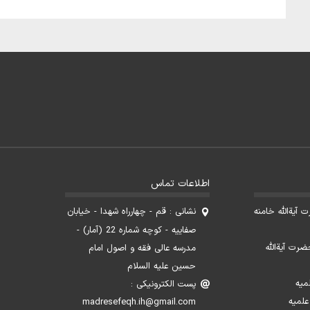
اطلاعات تماس
آیةالله خامنه
نشانی : قم - چهارراه شهدا - خیابان
صفاییه - کوچه شماره 22 (آمار) -
ضرت آیةالله
مدرسه عالی فقه و اصول امام
حسین علیه السلام
میه
پست الکترونیکی :
علمیه
madresefeqh.ih@gmail.com