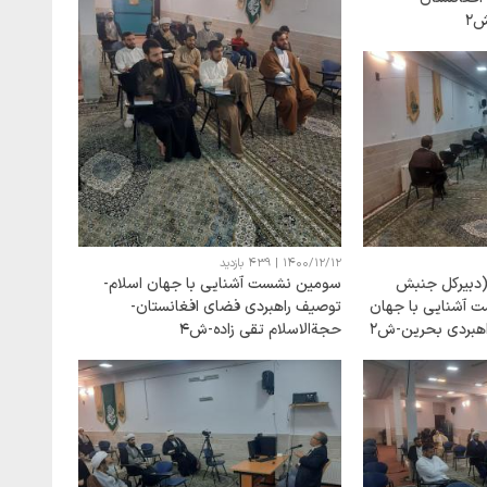
ش2
1400/12/12
|
439 بازدید
سومین نشست آشنایی با جهان اسلام-
لشائب(دبیرکل جنبش
توصیف راهبردی فضای افغانستان-
 آشنایی با جهان
حجةالاسلام تقی زاده-ش4
اهبردی بحرین-ش2