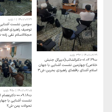
1401/02/29
|
1 بازدید
سومین نشست آشنایی ب
توصیف راهبردی فضای ا
حجةالاسلام تقی زاده-
1401/02/29
|
392 بازدید
ت01.02.29-دکترالشائب(دبیرکل جنبش
خلاص)-چهارمین نشست آشنایی با جهان
اسلام-آشنای بافضای راهبردی بحرین-ش3
1401/03/05
|
450 بازدید
ت00.09.18-دکترع
نشست آشنایی با جهان
تحولات یمن-ش2