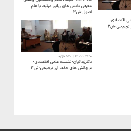
معرفی دانش های زبانی مرتبط با علم
اصول-ش3
می اقتصادی-
 ترجیحی-ش2
1401/03/20
|
530 بازدید
دکترزمانیان-نشست علمی اقتصادی-
م.چالش های حذف ارز ترجیحی-ش3