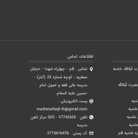
اطلاعات تماس
آیةالله خامنه
نشانی : قم - چهارراه شهدا - خیابان
صفاییه - کوچه شماره 22 (آمار) -
ضرت آیةالله
مدرسه عالی فقه و اصول امام
حسین علیه السلام
میه
پست الکترونیکی :
علمیه
madresefeqh.ih@gmail.com
علمیه
تلفن : 37742626 - 025 مرکز تلفن
لمیه
مدرسه
زه علمیه قم
کد پستی : 3715616476