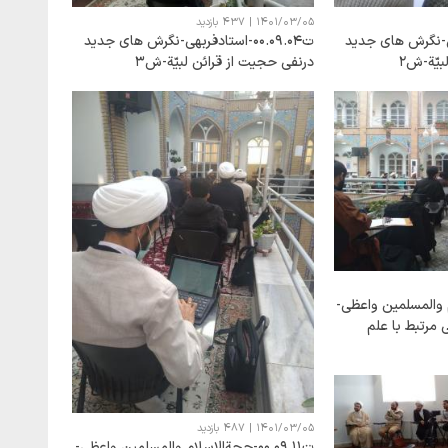
1401/03/05
|
437 بازدید
دفربهی-نگرش های جدید
ت00.09.04-استادفربهی-نگرش های جدید
یّة-ش2
درنفی حجیت از قرائن لبیّة-ش3
اسلام والمسلمین واعظی-
مرتبط با علم
1401/03/05
|
487 بازدید
ت00.09.11-حجةالاسلام والمسلمین واعظی-