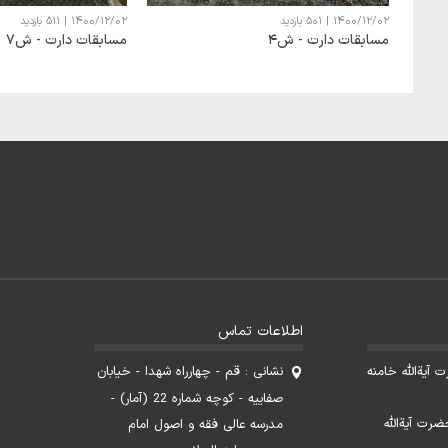
1400/12/02
|
501 بازدید
1400/12/02
|
511 بازدید
مسابقات دارت - ش4
مسابقات دارت - ش7
اطلاعات تماس
آیةالله خامنه
نشانی : قم - چهارراه شهدا - خیابان
صفاییه - کوچه شماره 22 (آمار) -
ضرت آیةالله
مدرسه عالی فقه و اصول امام