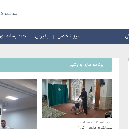
سه شنبه 15 مرداد 1405 - 22 صفر 1448
ی
میز شخصی
پذیرش
چند رسانه ای
برنامه های ورزشی
1400/12/02
|
577 بازدید
مسابقات دارت - ش1