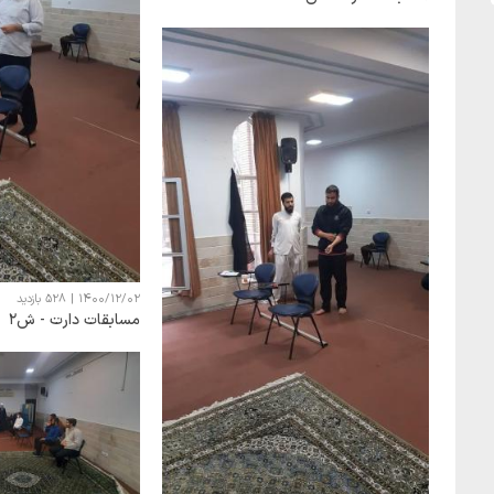
1400/12/02
|
528 بازدید
مسابقات دارت - ش2