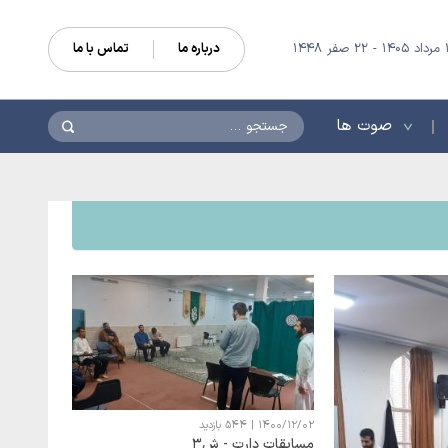
درباره ما
تماس با ما
جستجو
صوت ها
1400/12/02
|
544 بازدید
مسابقات دارت - ش3