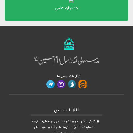
جشنواره علمی
کانال های رسمی ما
اطلاعات تماس
نشانی : قم - چهارراه شهدا - خیابان صفاییه - کوچه
شماره 22 (آمار) - مدرسه عالی فقه و اصول امام