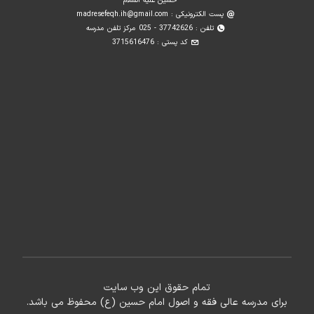
حسین علیه السلام
پست الکترونیکی :
madresefeqh.ih@gmail.com
تلفن : 37742626 - 025 مرکز تلفن مدرسه
کد پستی : 3715616476
تمام حقوق این وب سایت
برای مدرسه عالی فقه و اصول امام حسین (ع) محفوظ می باشد.