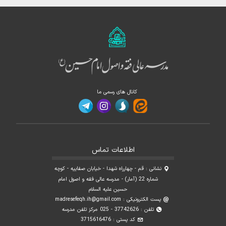
کانال های رسمی ما
اطلاعات تماس
نشانی : قم - چهارراه شهدا - خیابان صفاییه - کوچه
شماره 22 (آمار) - مدرسه عالی فقه و اصول امام
حسین علیه السلام
پست الکترونیکی :
madresefeqh.ih@gmail.com
تلفن : 37742626 - 025 مرکز تلفن مدرسه
کد پستی : 3715616476