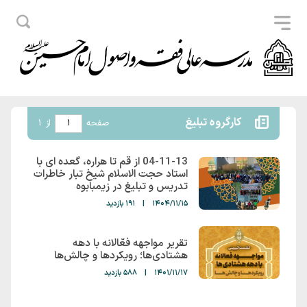
کارگروه تبلیغ
صفحه
از
1
04-11-13 از قم تا هراره، گعده ای با
استاد حجت الاسلام شیخ تبار خاطرات
تدریس و تبلیغ در زیمبابوه
1404/11/15
|
191 بازدید
تقریر مواجهه فعّالانه با دهه
هشتادی‌ها؛ رویکردها و چالش‌ها
1401/11/17
|
588 بازدید