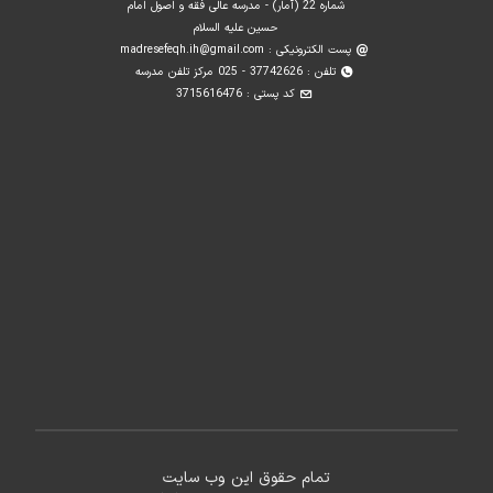
شماره 22 (آمار) - مدرسه عالی فقه و اصول امام
حسین علیه السلام
پست الکترونیکی :
madresefeqh.ih@gmail.com
تلفن : 37742626 - 025 مرکز تلفن مدرسه
کد پستی : 3715616476
تمام حقوق این وب سایت