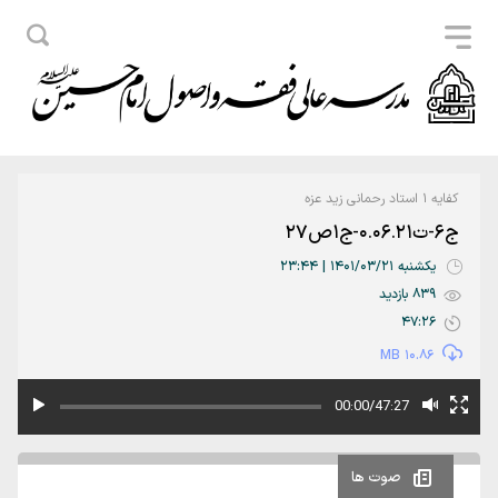
کفایه 1 استاد رحمانی زید عزه
ج6-ت0.06.21-ج1ص27
یکشنبه 1401/03/21 | 23:44
839 بازدید
47:26
10.86 MB
00:00/47:27
صوت ها