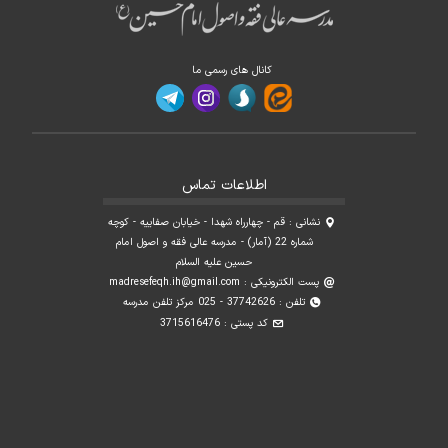
کانال های رسمی ما
اطلاعات تماس
نشانی : قم - چهارراه شهدا - خیابان صفاییه - کوچه
شماره 22 (آمار) - مدرسه عالی فقه و اصول امام
حسین علیه السلام
پست الکترونیکی :
madresefeqh.ih@gmail.com
تلفن : 37742626 - 025 مرکز تلفن مدرسه
کد پستی : 3715616476