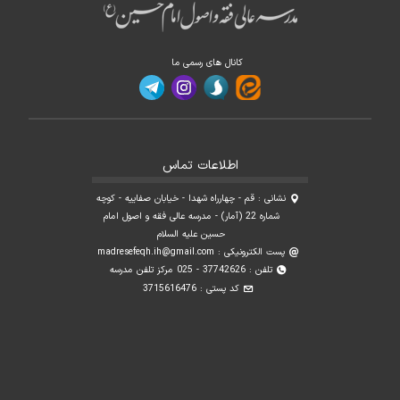
کانال های رسمی ما
اطلاعات تماس
نشانی : قم - چهارراه شهدا - خیابان صفاییه - کوچه
شماره 22 (آمار) - مدرسه عالی فقه و اصول امام
حسین علیه السلام
پست الکترونیکی :
madresefeqh.ih@gmail.com
تلفن : 37742626 - 025 مرکز تلفن مدرسه
کد پستی : 3715616476