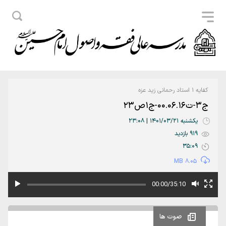
کفایه 1 استاد رحمانی زید عزه
ج3-ت00.06.16-ج1ص23
یکشنبه 1401/03/21 | 23:08
919 بازدید
35:09
8.05 MB
00:00/35:10
صوت ها