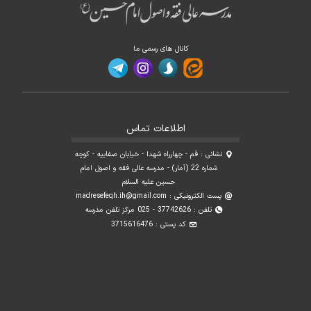
کانال های رسمی ما
اطلاعات تماس
نشانی : قم - چهارراه شهدا - خیابان صفاییه - کوچه
شماره 22 (آمار) - مدرسه عالی فقه و اصول امام
حسین علیه السلام
پست الکترونیکی :
madresefeqh.ih@gmail.com
تلفن : 37742626 - 025 مرکز تلفن مدرسه
کد پستی : 3715616476