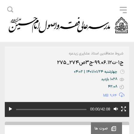
شروط متعاقدین استاد عشایری زیدعزه
ج1-ت99.06.12-ج3ص274_275
چهارشنبه 1401/01/24 | 04:02
1028 بازدید
42:08
9.64 MB
00:00/42:08
صوت ها