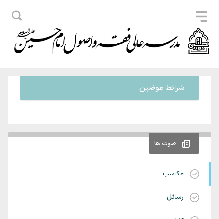
شرائط عوضین
صوت ها
مکاسب
رسائل