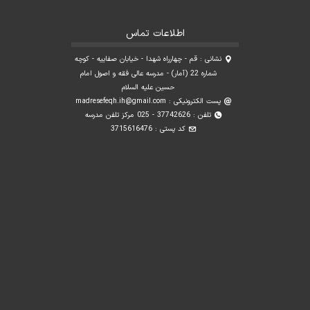
اطلاعات تماس
نشانی : قم - چهارراه شهدا - خیابان صفاییه - کوچه
شماره 22 (آمار) - مدرسه عالی فقه و اصول امام
حسین علیه السلام
پست الکترونیکی :
madresefeqh.ih@gmail.com
تلفن : 37742626 - 025 مرکز تلفن مدرسه
کد پستی : 3715616476