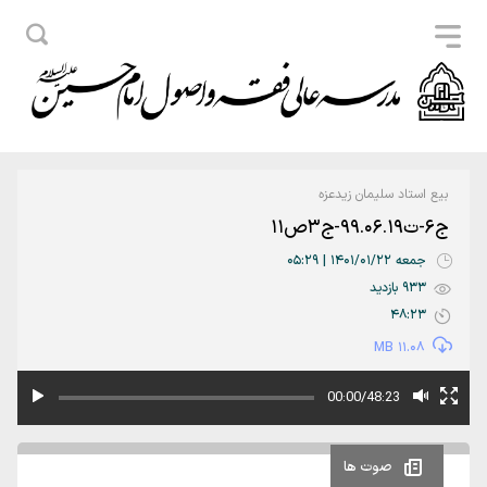
بیع استاد سلیمان زیدعزه
ج6-ت99.06.19-ج3ص11
جمعه 1401/01/22 | 05:29
933 بازدید
48:23
11.08 MB
00:00/48:23
صوت ها