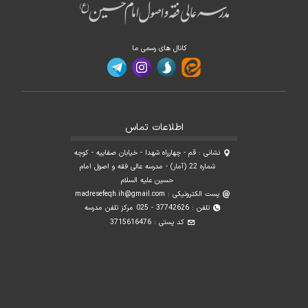
کانال های رسمی ما
اطلاعات تماس
نشانی : قم - چهارراه شهدا - خیابان صفاییه - کوچه
شماره 22 (آمار) - مدرسه عالی فقه و اصول امام
حسین علیه السلام
پست الکترونیکی :
madresefeqh.ih@gmail.com
تلفن : 37742626 - 025 مرکز تلفن مدرسه
کد پستی : 3715616476