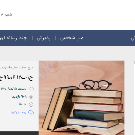
شنبه 18 مرداد 1405 - 25 صفر 1448
ی
میز شخصی
پذیرش
چند رسانه ای
بیع استاد سلیمان زیدع
ج1-ت99.06.12-ج2ص7_8
جمعه 1401/01/15 | 02:41
909 بازدید
50:10
11.48 MB