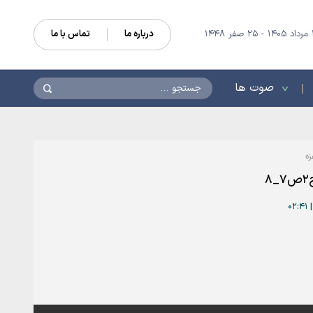
درباره ما
تماس با ما
جستجو
صوت ها
زه