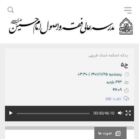
بدائه الحکمه استاد فربهی
ج5
پنجشنبه 1401/11/25 | 03:30
693 بازدید
46:09
10.57 MB
00:00/46:10
صوت ها