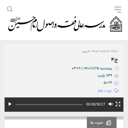
بدائه الحکمه استاد فربهی
ج4
پنجشنبه 1401/11/25 | 03:28
739 بازدید
50:26
11.55 MB
00:00/50:27
صوت ها