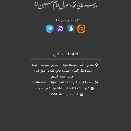
کانال های رسمی ما
اطلاعات تماس
نشانی : قم - چهارراه شهدا - خیابان صفاییه - کوچه
شماره 22 (آمار) - مدرسه عالی فقه و اصول امام
حسین علیه السلام
پست الکترونیکی :
madresefeqh.ih@gmail.com
تلفن : 37742626 - 025 مرکز تلفن مدرسه
کد پستی : 3715616476