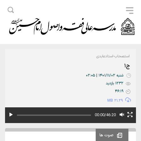
استصحاب-استادعابدی
ج1
شنبه 1401/11/02 | 02:05
1232 بازدید
46:19
21.29 MB
00:00/46:20
صوت ها