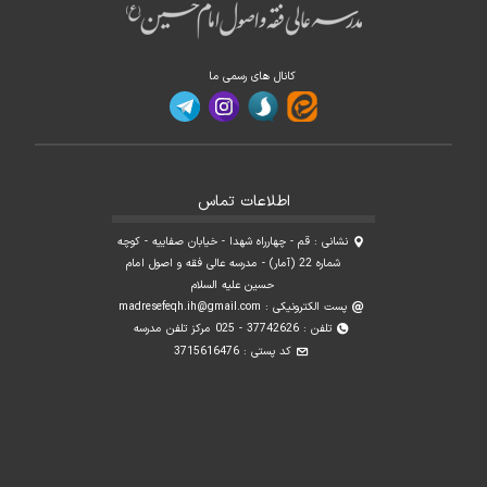
کانال های رسمی ما
اطلاعات تماس
نشانی : قم - چهارراه شهدا - خیابان صفاییه - کوچه
شماره 22 (آمار) - مدرسه عالی فقه و اصول امام
حسین علیه السلام
پست الکترونیکی :
madresefeqh.ih@gmail.com
تلفن : 37742626 - 025 مرکز تلفن مدرسه
کد پستی : 3715616476