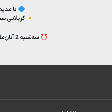
🔷 با مدیح
🔸 کربلایی س
⏰ سه‌شنبه 2 آبان‌ماه 1402 | ساعت19