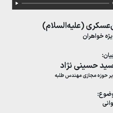
‌عسکری (علیه‌السلام)
ژه خواهران
یان:
ید حسینی نژاد
 حوزه مجازی مهندس طلبه
وضوع:
انی