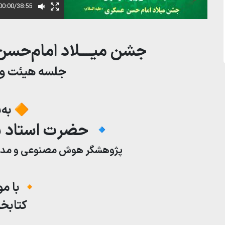
00:00/38:55
جشن میــــلاد امام‌حسن
جلسه هیئت وی
🔶 به‌ب
🔹 حضرت استاد س
پژوهشگر هوش مصنوعی و مدیر
🔸 با م
کتابخو