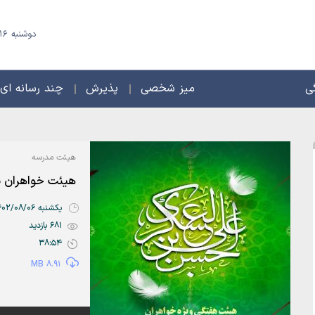
دوشنبه 16 مرداد 1405 - 23 صفر 1448
ی
میز شخصی
پذیرش
چند رسانه ای
هیئت مدرسه
هیئت خواهران ب
یکشنبه 1402/08/06 | 01:17
681 بازدید
38:54
8.91 MB