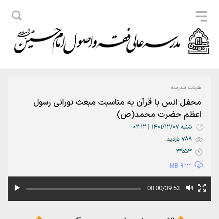
هیئت مدرسه
محفل انس با قرآن به مناسبت مبعث نورانی رسول
اعظم حضرت محمد(ص)
شنبه 1401/12/07 | 02:12
788 بازدید
39:53
9.13 MB
00:00/39:53