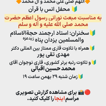
🔶اللهم صلی علی محمد و آل محمد🔶
🔰 محفل انس با قرآن
به مناسبت مبعث نورانی رسول اعظم حضرت
محمد صلی الله علیه و آله و سلم
🔰سخنران: استاد ارجمند حجةالاسلام
زیدعزه
والمسلمین
یزدان پناه
🔰همراه با تلاوت قاری ممتاز بین المللی دکتر
مهدی تقی پور
🔰و تلاوت رتبه برتر کشوری، قاری نوجوان آقای
محمد حسین اقبالی
🔰زمان شنبه ۲۹ بهمن ساعت ۱۹
🔴📸 برای مشاهده گزارش تصویری
مراسم
اینجا
را کلیک کنید.