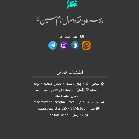
کانال های رسمی ما
اطلاعات تماس
نشانی : قم - چهارراه شهدا - خیابان صفاییه - کوچه
شماره 22 (آمار) - مدرسه عالی فقه و اصول امام
حسین علیه السلام
پست الکترونیکی :
madresefeqh.ih@gmail.com
تلفن : 37742626 - 025 مرکز تلفن مدرسه
کد پستی : 3715616476