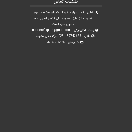
اطلاعات تماس
نشانی : قم - چهارراه شهدا - خیابان صفاییه - کوچه
شماره 22 (آمار) - مدرسه عالی فقه و اصول امام
حسین علیه السلام
پست الکترونیکی :
madresefeqh.ih@gmail.com
تلفن : 37742626 - 025 مرکز تلفن مدرسه
کد پستی : 3715616476