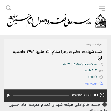
هیئت مدرسه
شب شهادت حضرت زهرا سلام الله علیها 1401 فاطمیه
اول
سه شنبه 1401/09/17 | 08:27
823 بازدید
1:25:27
19.56 MB
00:00/1:25:28
⚫️ جلسه خانوادگی هیئت شهدای گمنام مدرسه امام حسین
علیه السلام