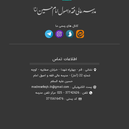
کانال های رسمی ما
اطلاعات تماس
نشانی : قم - چهارراه شهدا - خیابان صفاییه - کوچه
شماره 22 (آمار) - مدرسه عالی فقه و اصول امام
حسین علیه السلام
پست الکترونیکی :
madresefeqh.ih@gmail.com
تلفن : 37742626 - 025 مرکز تلفن مدرسه
کد پستی : 3715616476