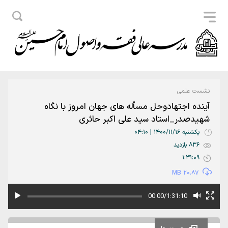
نشست علمی
آینده اجتهادوحل مسأله های جهان امروز با نگاه
شهیدصدر_استاد سید علی اکبر حائری
یکشنبه 1400/11/16 | 04:10
836 بازدید
1:31:09
20.87 MB
00:00/1:31:10