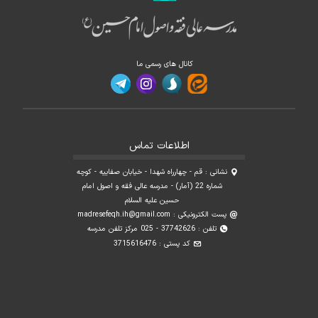
کانال های رسمی ما
اطلاعات تماس
نشانی : قم - چهارراه شهدا - خیابان صفاییه - کوچه
شماره 22 (آمار) - مدرسه عالی فقه و اصول امام
حسین علیه السلام
پست الکترونیکی :
madresefeqh.ih@gmail.com
تلفن : 37742626 - 025 مرکز تلفن مدرسه
کد پستی : 3715616476