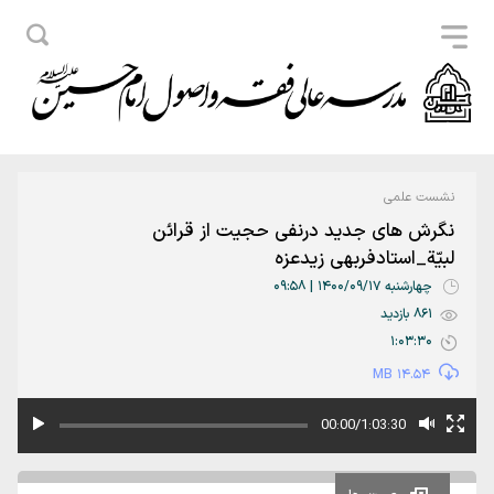
نشست علمی
نگرش های جدید درنفی حجیت از قرائن
لبیّة_استادفربهی زیدعزه
چهارشنبه 1400/09/17 | 09:58
861 بازدید
1:03:30
14.54 MB
00:00/1:03:30