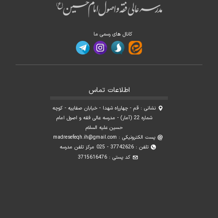
کانال های رسمی ما
اطلاعات تماس
نشانی : قم - چهارراه شهدا - خیابان صفاییه - کوچه
شماره 22 (آمار) - مدرسه عالی فقه و اصول امام
حسین علیه السلام
پست الکترونیکی :
madresefeqh.ih@gmail.com
تلفن : 37742626 - 025 مرکز تلفن مدرسه
کد پستی : 3715616476