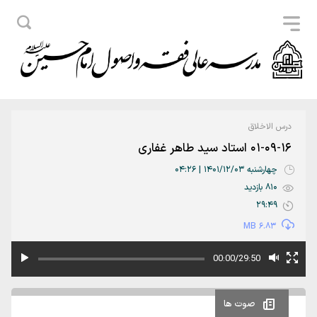
درس الاخلاق
01-09-16 استاد سید طاهر غفاری
چهارشنبه 1401/12/03 | 04:26
810 بازدید
29:49
6.83 MB
00:00/29:50
صوت ها