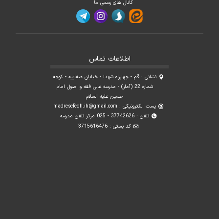
کانال های رسمی ما
اطلاعات تماس
نشانی : قم - چهارراه شهدا - خیابان صفاییه - کوچه
شماره 22 (آمار) - مدرسه عالی فقه و اصول امام
حسین علیه السلام
پست الکترونیکی :
madresefeqh.ih@gmail.com
تلفن : 37742626 - 025 مرکز تلفن مدرسه
کد پستی : 3715616476