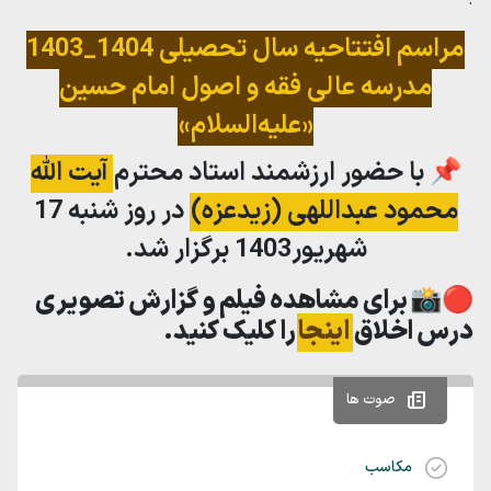
مراسم افتتاحیه سال تحصیلی 1404_1403
مدرسه عالی فقه و اصول امام حسین
«علیه‌السلام»
📌 با حضور ارزشمند استاد محترم
آیت الله
محمود عبداللهی (زیدعزه)
در روز شنبه 17
شهریور1403 برگزار شد.
🔴📸
برای مشاهده فیلم و گزارش تصویری
درس اخلاق
اینجا
را کلیک کنید.
صوت ها
مکاسب