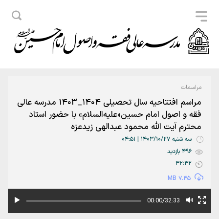
مراسمات
مراسم افتتاحیه سال تحصیلی 1404_1403 مدرسه عالی
فقه و اصول امام حسین«علیه‌السلام» با حضور استاد
محترم آیت الله محمود عبدالهی زیدعزه
سه شنبه 1403/10/27 | 04:51
496 بازدید
32:32
7.45 MB
00:00/32:33
.