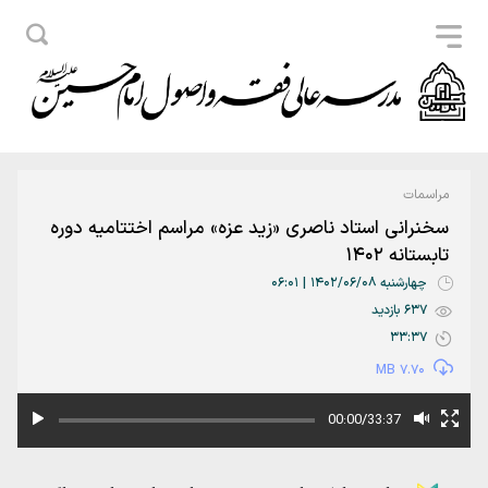
مراسمات
سخنرانی استاد ناصری «زید عزه» مراسم اختتامیه دوره
تابستانه 1402
چهارشنبه 1402/06/08 | 06:01
637 بازدید
33:37
7.70 MB
00:00/33:37