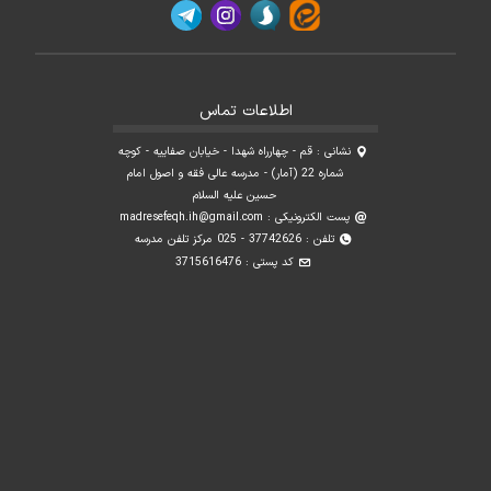
اطلاعات تماس
نشانی : قم - چهارراه شهدا - خیابان صفاییه - کوچه
شماره 22 (آمار) - مدرسه عالی فقه و اصول امام
حسین علیه السلام
پست الکترونیکی :
madresefeqh.ih@gmail.com
تلفن : 37742626 - 025 مرکز تلفن مدرسه
کد پستی : 3715616476