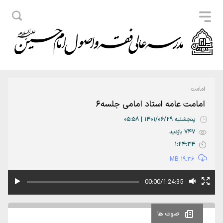
امامت
امامت عامه استاد امامی جلسه6
پنجشنبه 1401/06/29 | 05:58
747 بازدید
1:24:34
19.36 MB
00:00/1:24:35
صوت ها