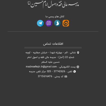
کانال های رسمی ما
اطلاعات تماس
نشانی : قم - چهارراه شهدا - خیابان صفاییه - کوچه
شماره 22 (آمار) - مدرسه عالی فقه و اصول امام
حسین علیه السلام
پست الکترونیکی :
madresefeqh.ih@gmail.com
تلفن : 37742626 - 025 مرکز تلفن مدرسه
کد پستی : 3715616476