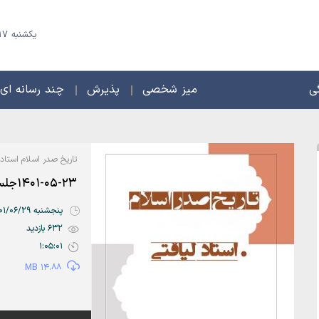
یکشنبه 17 مرداد 1405 - 24 صفر 1448
ی
میز شخصی
پذیرش
چند رسانه ای
تاریخ صدر اسلام استاد 
1401-05-23جلسه2
پنجشنبه 1401/06/29 | 03:44
632 بازدید
1:05:01
14.88 MB