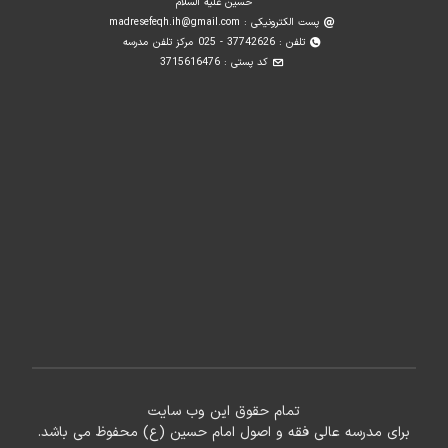
حسین علیه السلام
پست الکترونیکی :
madresefeqh.ih@gmail.com
تلفن : 37742626 - 025 مرکز تلفن مدرسه
کد پستی : 3715616476
تمام حقوق این وب سایت
برای مدرسه عالی فقه و اصول امام حسین (ع) محفوظ می باشد.