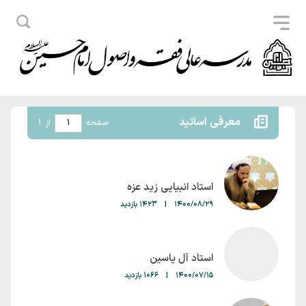
معرفی اساتید
صفحه
از
1
استاد انبیایی زید عزه
1400/08/29
|
1423 بازدید
استاد آل یاسین
1400/07/15
|
1066 بازدید