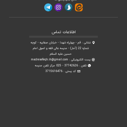
اطلاعات تماس
نشانی : قم - چهارراه شهدا - خیابان صفاییه - کوچه
شماره 22 (آمار) - مدرسه عالی فقه و اصول امام
حسین علیه السلام
پست الکترونیکی :
madresefeqh.ih@gmail.com
تلفن : 37742626 - 025 مرکز تلفن مدرسه
کد پستی : 3715616476