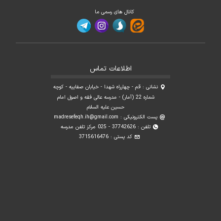
کانال های رسمی ما
اطلاعات تماس
نشانی : قم - چهارراه شهدا - خیابان صفاییه - کوچه
شماره 22 (آمار) - مدرسه عالی فقه و اصول امام
حسین علیه السلام
پست الکترونیکی :
madresefeqh.ih@gmail.com
تلفن : 37742626 - 025 مرکز تلفن مدرسه
کد پستی : 3715616476