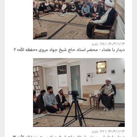
1404/11/14
|
125 بازدید
دیدار با علماء - محضر استاد حاج شیخ جواد مروی «حفظه الله» 2
1404/11/14
|
122 بازدید