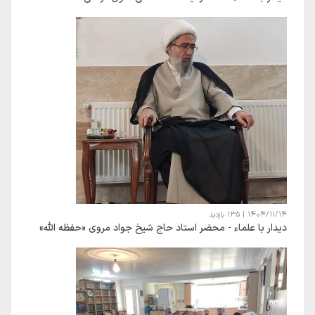
1404/11/14
|
135 بازدید
دیدار با علماء - محضر استاد حاج شیخ جواد مروی «حفظه الله»