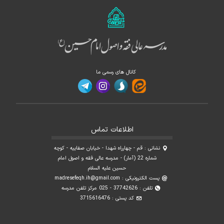
کانال های رسمی ما
اطلاعات تماس
نشانی : قم - چهارراه شهدا - خیابان صفاییه - کوچه
شماره 22 (آمار) - مدرسه عالی فقه و اصول امام
حسین علیه السلام
پست الکترونیکی :
madresefeqh.ih@gmail.com
تلفن : 37742626 - 025 مرکز تلفن مدرسه
کد پستی : 3715616476