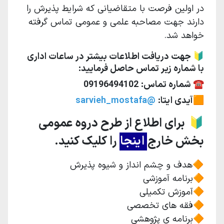
در اولین فرصت با متقاضیانی که شرایط پذیرش را
دارند جهت مصاحبه علمی و عمومی تماس گرفته
خواهد شد.
🔰 جهت دریافت اطلاعات بیشتر در ساعات اداری
با شماره زیر تماس حاصل فرمایید:
☎️ شماره تماس:
09196494102
🟧
آیدی ایتا:
@sarvieh_mostafa
🔰
برای اطلاع از طرح دروه عمومی
بخش خارج
اینجا
را کلیک کنید.
🔶هدف و چشم انداز و شیوه پذیرش
🔶برنامه آموزشی
🔶آموزش تکمیلی
🔶فقه های تخصصی
🔶برنامه ی پژوهشی