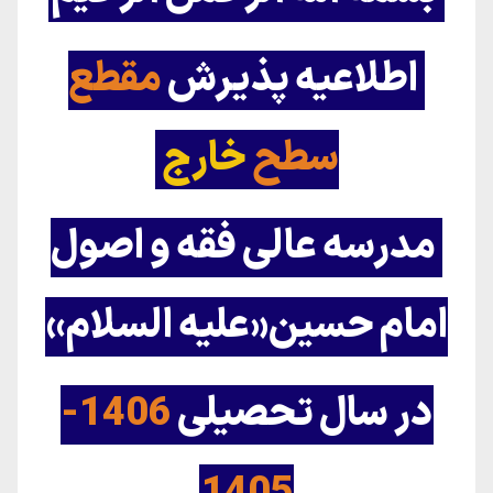
اطلاعیه پذیرش
مقطع
سطح
خارج
مدرسه عالی فقه و اصول
امام حسین«علیه السلام»
در سال تحصیلی
1406-