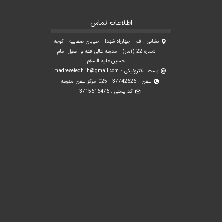
اطلاعات تماس
نشانی : قم - چهارراه شهدا - خیابان صفاییه - کوچه
شماره 22 (آمار) - مدرسه عالی فقه و اصول امام
حسین علیه السلام
پست الکترونیکی :
madresefeqh.ih@gmail.com
تلفن : 37742626 - 025 مرکز تلفن مدرسه
کد پستی : 3715616476