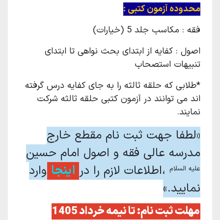
محدوده آزمون کتبی :
فقه : مکاسب جلد 5 (خیارات)
اصول : کفایه از ابتدای بحث نواهی تا ابتدای
تنبیهات استصحاب
*طلابی که حلقه ثالثه را به جای کفایه درس گرفته
اند می توانند در آزمون کتبی حلقه ثالثه شرکت
نمایند.
«لطفا جهت ثبت نام مقطع خارج
مدرسه عالی فقه و اصول امام حسین
،
اطلاعات لازم را در
اینجا
وارد
علیه السلام
نمایید.»
مهلت ثبت نام: تا نیمه خرداد 1405