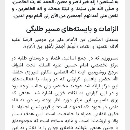
به نستعین؛ إنّه خیر ناصر و معین. الحمد للّه ربّ العالمین،
و صلّی اللّه علی سیّدنا و نبیّنا محمّد و آله الطاهرین، و
اللعن علی أعدائهم أجمعین من الآن إلی قیام یوم الدین
.
الزامات و بایسته‌های مسیر طلبگی
بسندی المتّصل عن الأمام علی بن موسی الرضا علیه
آلاف التحیّة و الثناء: «الْعِلْمُ أَجْمَعُ لِأَهْلِهِ مِنَ الْآبَاءِ».
مسروریم که در جمع اساتید، فضلا و دوستان طلبه در
مرکز تخصصی امام حسین علیه السلام تحت اشراف
مرجع روشن‌بین آیت الله العظمی مکارم شیرازی حفظه
الله حضور یافتیم. گزارشی که در رابطه با فعالیت‌های
این مرکز ارائه شد هرچند مختصر، ولی جالب توجه بود
و در این گزارش به نکات خوبی اشاره شد. هدفی که
برای تاسیس این مرکز مورد نظر بوده، رسیدن به قله
علمی در حوزه‌ -که اجتهاد است- و قرین‌شدن اجتهاد با
فکری انقلابی همراه با جامعیت است. این هدف بسیار
والا و ارزشمند است، و مایه مسرّت است که مجموعه‌ای
با چنین هدفی بتوانند فضلای جوان را با تلاش به این