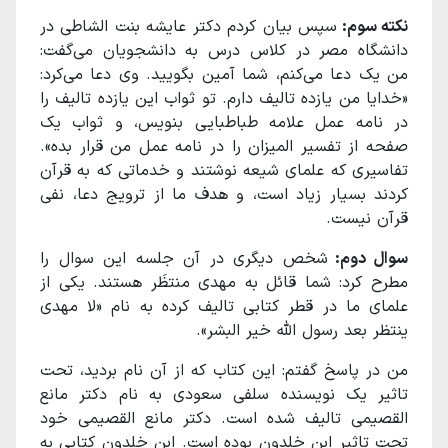
نکته سوم:
سپس بیان کردم دکتر عایشه بنت الشاطی در
دانشگاه مصر در کلاس درس به دانشجویان می‌گفت:
من یک دعا می‌کنم، شما آمین بگویید. وی دعا می‌کرد:
«خدایا من یازده تالیف دارم. تو ثواب این یازده تالیف را
در نامه عمل علامه طباطبایی بنویس، و ثواب یک
صفحه از تفسیر المیزان را در نامه عمل من قرار بده».
تفاسیری که علمای شیعه نوشتند و خدماتی که به قرآن
کردند بسیار زیاد است، و هدف ما از ترویج دعا، نفی
قرآن نیست.
سوال دوم:
شخص دیگری در آن جلسه این سوال را
مطرح کرد: شما قائل به مهدی منتظَر هستند. یکی از
علمای ما در قطر کتابی تالیف کرده به نام «لا مهدی
ینتظر بعد رسول الله خیر البشر».
من در پاسخ گفتم: این کتاب که از آن نام بردید، تحت
تاثیر یک نویسنده سلفی سعودی به نام دکتر مانع
القصیمی تالیف شده است. دکتر مانع القصیمی خود
تحت تاثیر ابن خلدون بوده است. ابن خلدون کتابی به