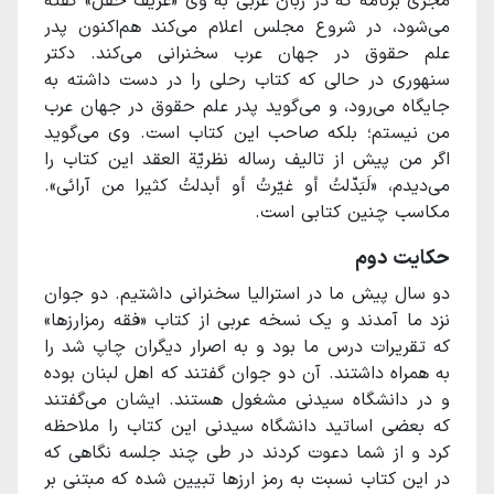
مجری برنامه که در زبان عربی به وی «عریف حفل» گفته
می‌شود، در شروع مجلس اعلام می‌کند هم‌اکنون پدر
علم حقوق در جهان عرب سخنرانی می‌کند. دکتر
سنهوری در حالی که کتاب رحلی را در دست داشته به
جایگاه می‌رود، و می‌گوید پدر علم حقوق در جهان عرب
من نیستم؛‌ بلکه صاحب این کتاب است. وی می‌گوید
اگر من پیش از تالیف رساله نظریّة العقد این کتاب را
می‌دیدم، «لَبَدّلتُ أو غیّرتُ أو أبدلتُ کثیرا من آرائی».
مکاسب چنین کتابی است.
حکایت دوم
دو سال پیش ما در استرالیا سخنرانی داشتیم. دو جوان
نزد ما آمدند و یک نسخه عربی از کتاب «فقه رمزارزها»
که تقریرات درس ما بود و به اصرار دیگران چاپ شد را
به همراه داشتند. آن دو جوان گفتند که اهل لبنان بوده
و در دانشگاه سیدنی مشغول هستند. ایشان می‌گفتند
که بعضی اساتید دانشگاه سیدنی این کتاب را ملاحظه
کرد و از شما دعوت کردند در طی چند جلسه نگاهی که
در این کتاب نسبت به رمز ارزها تبیین شده که مبتنی بر