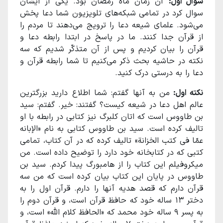
سوال اول:
آن زمان ماه رمضان بود. یکی از ایشان
سوال کرد در تمامی شبکه‌های تلویزیون شما دعا پخش
می‌شود. علمای شیعه دعا را ترویج می‌دهند تا مردم را
از قرآن جدا کنند. ما در پاسخ در ابتدا رابطه دعا و
قرآن را بیان کردیم و پس از آن متذکّر شدیم که سه
نکته در حاشیه بحث ذکر می‌کنیم تا شما رابطه قرآن و
دعا را به درستی درک کنید.
نکته اول:
من به آنها گفتم: شما اطلاع دارید بزرگترین
عالم اهل دعا در شیعه کیست؟ گفتند: خیر. گفتم: سید
بن طاووس است که اتان کلبرگ نیز کتابی در رابطه با او
تالیف کرده است. سید بن طاووس کتابی به نام «الإبانه
عمّا فی کتب الخزانة» تالیف کرده که در آن کتاب، تمامی
کتبی که در کتابخانه خود دارد را توضیح داده است. من
میکروفیلم این کتاب را از هامبورگ پیدا کردم. سید بن
طاووس در پایان این کتاب بیان کرده است که من سه
قرآن دارم که قصد هدیه آنها را دارم. قرآن اول را به
دختر ۱۳ ساله خود که حافظ قرآن است، و قرآن دوم را
به پسر ۹ ساله خود محمد که «الحافظ کلام الله» است، و