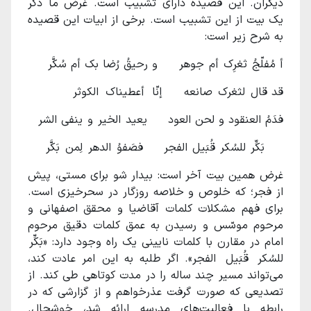
دیگران. این قصیده دارای تشبیب است. غرض ما ذکر
یک بیت از این تشبیب است. برخی از ابیات این قصیده
به شرح زیر است:
أ مُفلّجُ ثغرِک أم جوهر و رحیقُ رُضا بک أم سُکَّر
قد قال لثغرک صانعه إنّا أعطیناک الکوثر
فدَمُ العنقود و لحن العود یعید الخیر و ینفی الشر
بَکِّر للسُکر قُبَیل الفجر فصَفوُ الدهر لِمن بَکَّر
غرض همین بیت آخر است: بیدار شو برای مستی، پیش
از فجر؛ که خلوص و خلاصه روزگار در سحرخیزی است.
برای فهم مشکلات کلمات آقاضیا و محقق اصفهانی و
مرحوم موسّس و رسیدن به عمق کلمات دقیق مرحوم
امام در مقارن با کلمات نایینی یک راه وجود دارد: «بَکِّر
للسُکر قُبَیل الفجر». اگر طلبه به این امر عادت کند،
می‌تواند مسیر چند ساله را در مدت کوتاهی طی کند. از
تصدیعی که صورت گرفت عذرخواهم و از گزارشی که در
رابطه با فعالیت‌های مدرسه ارائه شد، خوشحال.