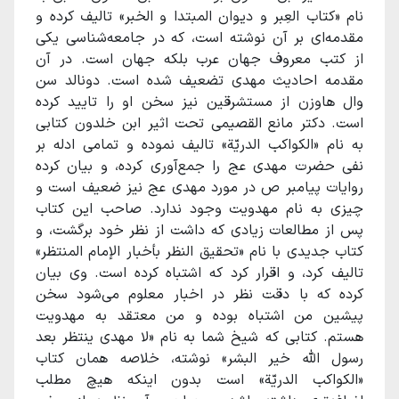
نام «کتاب العِبر و دیوان المبتدا و الخبر» تالیف کرده و
مقدمه‌ای بر آن نوشته است، که در جامعه‌شناسی یکی
از کتب معروف جهان عرب بلکه جهان است. در آن
مقدمه احادیث مهدی تضعیف شده است. دونالد سن
وال هاوزن از مستشرقین نیز سخن او را تایید کرده
است. دکتر مانع القصیمی تحت اثیر ابن خلدون کتابی
به نام «الکواکب الدریّة» تالیف نموده و تمامی ادله بر
نفی حضرت مهدی عج را جمع‌آوری کرده، و بیان کرده
روایات پیامبر ص در مورد مهدی عج نیز ضعیف است و
چیزی به نام مهدویت وجود ندارد. صاحب این کتاب
پس از مطالعات زیادی که داشت از نظر خود برگشت، و
کتاب جدیدی با نام «تحقیق النظر بأخبار الإمام المنتظر»
تالیف کرد، و اقرار کرد که اشتباه کرده است. وی بیان
کرده که با دقت نظر در اخبار معلوم می‌شود سخن
پیشین من اشتباه بوده و من معتقد به مهدویت
هستم. کتابی که شیخ شما به نام «لا مهدی ینتظر بعد
رسول الله خیر البشر» نوشته، خلاصه همان کتاب
«الکواکب الدریّة» است بدون اینکه هیچ مطلب