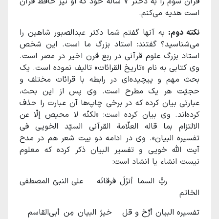
قرآن سوم را به دختر ۷ ساله خود که او نیز حافظ قرآن
است هدیه می‌‌کنم.
نکته دوم:
به آنها گفتم شما دکتر عبدالصبور شاهین را
می‌شناسید؟ گفتند: استاد بزرگ ما است. این شخص
استاد بزرگ علوم قرآنی در ربع قرن اخیر در مصر است.
وی کتابی به نام «تاریخ القرائات» تالیف نموده است. یک
بحث مهم و پیچیده‌ای در رابطه با قرائات مختلف و
حجیّت هر یک مطرح است. وی پس از این بحث،
عبارتی بیان کرده که در برخی چاپ‌ها آن عبارت را حذف
کرده‌اند. وی بیان کرده است: «لکنّه لا محیص إلّا عن
الالتزام بما قاله العلّامة القرآنی السیّد الخویی فی
تفسیره البیان». وی در ادامه دو بیت شعر هم در مدح
آیت الله خویی و تفسیر البیان ذکر کرده که معلوم
نیست انشاء یا انشاد است:
ربُّ السما أنزَلَ فرقانَه علی النبیّ المصطفی
الخاتم
تفسیره البیان أرِّخ و قل خیرُ البیان مِن أبی‌القاسم